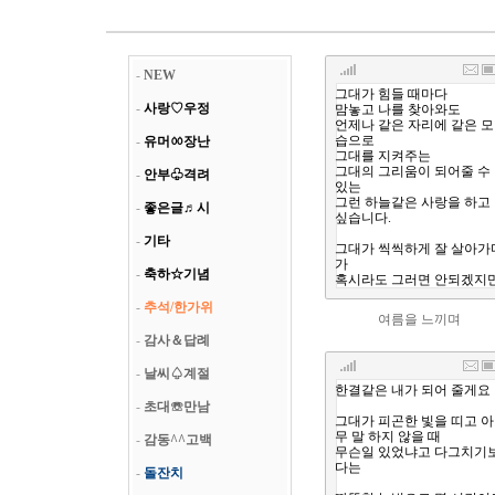
-
NEW
-
사랑♡우정
-
유머ㆀ장난
-
안부♧격려
-
좋은글♬시
-
기타
-
축하☆기념
-
추석/한가위
여름을 느끼며
-
감사＆답례
-
날씨♤계절
-
초대☏만남
-
감동^^고백
-
돌잔치